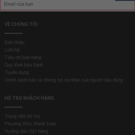
VỀ CHÚNG TÔI
Giới thiệu
Liên hệ
Tiêu chí bán hàng
Quy định bảo hành
Tuyển dụng
Chính sách bảo vệ thông tin cá nhân của người tiêu dùng
HỔ TRỢ KHÁCH HÀNG
Trung tâm hổ trợ
Phương thức thanh toán
Hướng dẫn đặt hàng