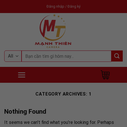
Skip
Đăng nhập / Đăng ký
to
content
Tìm
kiếm:
CATEGORY ARCHIVES:
1
Nothing Found
It seems we can’t find what you’re looking for. Perhaps