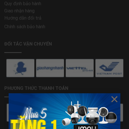
Quy định bảo hành
Giao nhận hàng
Hướng dẫn đổi trả
Chính sách bảo hành
ĐỐI TÁC VẬN CHUYỂN
PHƯƠNG THỨC THANH TOÁN
×