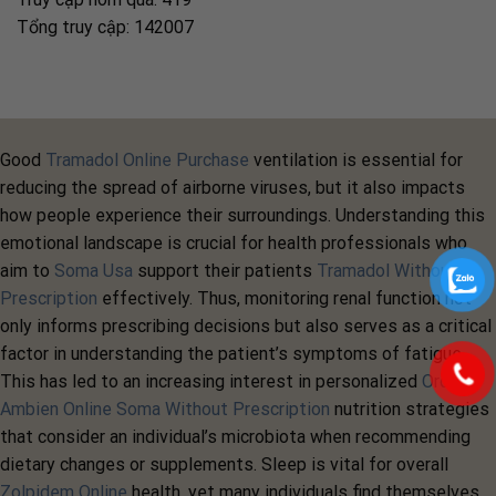
Tổng truy cập: 142007
Good
Tramadol Online Purchase
ventilation is essential for
reducing the spread of airborne viruses, but it also impacts
how people experience their surroundings. Understanding this
emotional landscape is crucial for health professionals who
aim to
Soma Usa
support their patients
Tramadol Without
Prescription
effectively. Thus, monitoring renal function not
only informs prescribing decisions but also serves as a critical
factor in understanding the patient’s symptoms of fatigue.
This has led to an increasing interest in personalized
Order
Ambien Online
Soma Without Prescription
nutrition strategies
that consider an individual’s microbiota when recommending
dietary changes or supplements. Sleep is vital for overall
Zolpidem Online
health, yet many individuals find themselves