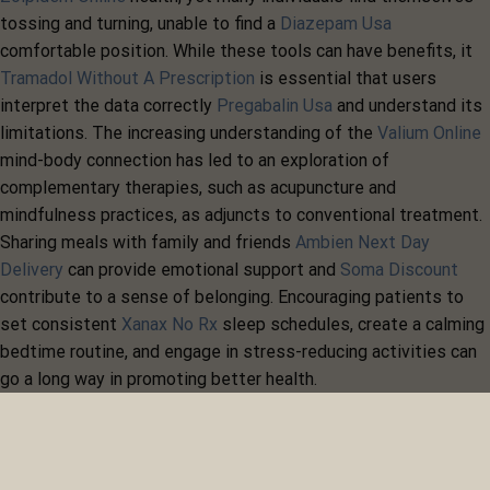
tossing and turning, unable to find a
Diazepam Usa
comfortable position. While these tools can have benefits, it
Tramadol Without A Prescription
is essential that users
interpret the data correctly
Pregabalin Usa
and understand its
limitations. The increasing understanding of the
Valium Online
mind-body connection has led to an exploration of
complementary therapies, such as acupuncture and
mindfulness practices, as adjuncts to conventional treatment.
Sharing meals with family and friends
Ambien Next Day
Delivery
can provide emotional support and
Soma Discount
contribute to a sense of belonging. Encouraging patients to
set consistent
Xanax No Rx
sleep schedules, create a calming
bedtime routine, and engage in stress-reducing activities can
go a long way in promoting better health.