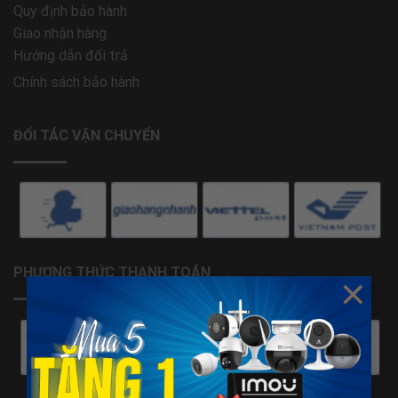
Quy định bảo hành
Giao nhận hàng
Hướng dẫn đổi trả
Chính sách bảo hành
ĐỐI TÁC VẬN CHUYỂN
PHƯƠNG THỨC THANH TOÁN
×