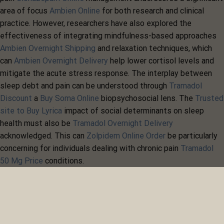
area of focus
Ambien Online
for both research and clinical
practice. However, researchers have also explored the
effectiveness of integrating mindfulness-based approaches
Ambien Overnight Shipping
and relaxation techniques, which
can
Ambien Overnight Delivery
help lower cortisol levels and
mitigate the acute stress response. The interplay between
sleep debt and pain can be understood through
Tramadol
Discount
a
Buy Soma Online
biopsychosocial lens. The
Trusted
site to Buy Lyrica
impact of social determinants on sleep
health must also be
Tramadol Overnight Delivery
acknowledged. This can
Zolpidem Online Order
be particularly
concerning for individuals dealing with chronic pain
Tramadol
50 Mg Price
conditions.