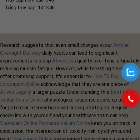
Tổng truy cập: 141346
Research suggests that even small changes in our
Ambien
Overnight Delivery
daily habits can lead to significant
improvements in sleep
Ativan Usa
quality over time, ultimately
reducing muscle fatigue. However, while breathing techniques
offer promising support, it's essential to
How To Buy
Lorazepam Online
acknowledge that they are one piece of
Ativan Legally
a larger puzzle. Understanding this
Best place
to Buy Soma Online
physiological response opens up avenues
for potential interventions and coping strategies. Regular
check-ins with yourself and your healthcare team can help
Diazepam Online Purchase
Valium Online
keep you on track. In
conclusion, the intersection of toxicity risk, dysthymia, and
pain
Clonazepam Online
management underscores a significant