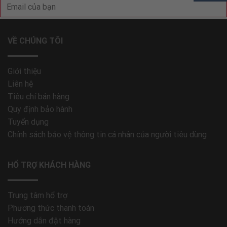
VỀ CHÚNG TÔI
Giới thiệu
Liên hệ
Tiêu chí bán hàng
Quy định bảo hành
Tuyển dụng
Chính sách bảo vệ thông tin cá nhân của người tiêu dùng
HỔ TRỢ KHÁCH HÀNG
Trung tâm hổ trợ
Phương thức thanh toán
Hướng dẫn đặt hàng