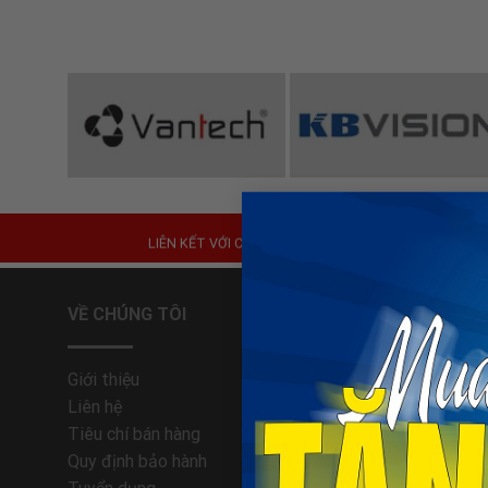
Đèn Năng Lượng Mặt Trời
LIÊN KẾT VỚI CHÚNG
TÔI
VỀ CHÚNG TÔI
HỔ TRỢ 
Giới thiệu
Trung tâm
Liên hệ
Phương th
Tiêu chí bán hàng
Hướng dẫn
Quy định bảo hành
Quy định 