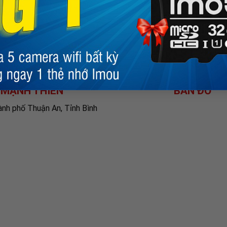
 hàng
 đổi trả
h bảo hành
 MẠNH THIÊN
BẢN ĐỒ
ành phố Thuận An, Tỉnh Bình