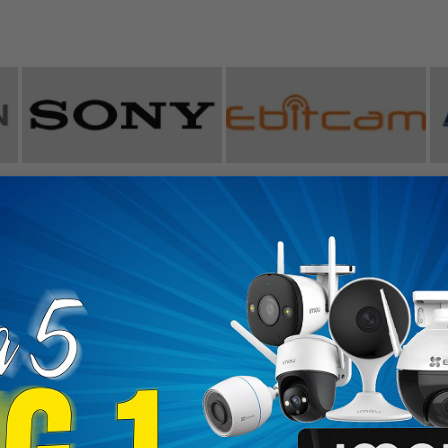
ĐĂNG KÝ NHẬN KHUYẾN MÃI
KHÁCH HÀNG
ĐỐI TÁC VẬN CHUYỂN
 hổ trợ
ức thanh toán
 đặt hàng
PHƯƠNG THỨC THANH TO
bảo hành