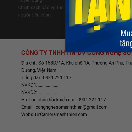
Tuyển dụng
Giao nhận
Chính sách bảo vệ thông tin cá nhân của
Hướng dẫn
người tiêu dùng
Chính sác
CÔNG TY TNHH TM-DV CÔNG NGHỆ SỐ
Địa chỉ : Số 168D/1A, Khu phố 1A, Phường An Phú, Th
Dương, Việt Nam
Tổng đài : 0931.221.117
NVKD1: ......................
NVKD2: ......................
Hotline phản hồi khiếu nại : 0931.221.117
Email : congnghesomanhthien@gmail.com
Website:Cameramanhthien.com