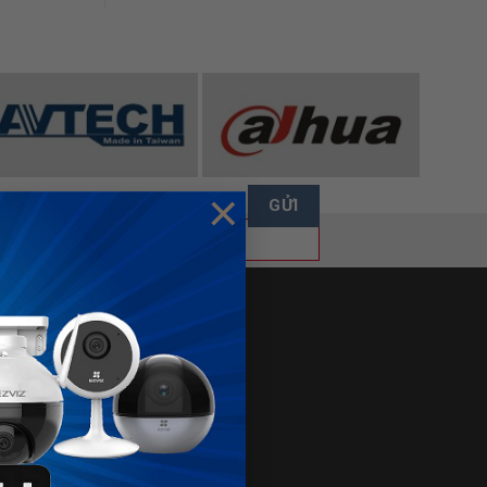
×
FANPAGE
ÁN