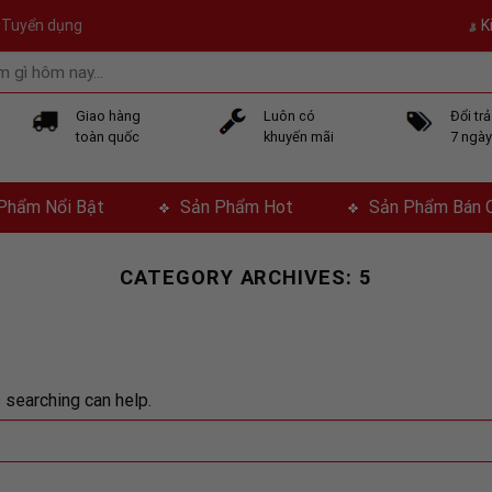
Tuyển dụng
K
Giao hàng
Luôn có
Đổi tr
toàn quốc
khuyến mãi
7 ngà
Phẩm Nổi Bật
Sản Phẩm Hot
Sản Phẩm Bán 
CATEGORY ARCHIVES:
5
 searching can help.