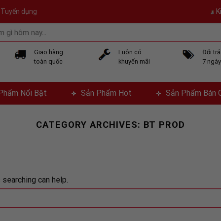
Tuyển dụng
K
Giao hàng
Luôn có
Đổi tr
toàn quốc
khuyến mãi
7 ngà
Phẩm Nổi Bật
Sản Phẩm Hot
Sản Phẩm Bán 
CATEGORY ARCHIVES:
BT PROD
 searching can help.