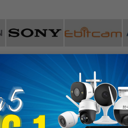
ĐĂNG KÝ NHẬN KHUYẾN MÃI
KHÁCH HÀNG
ĐỐI TÁC VẬN CHUYỂN
 hổ trợ
ức thanh toán
 đặt hàng
PHƯƠNG THỨC THANH TO
bảo hành