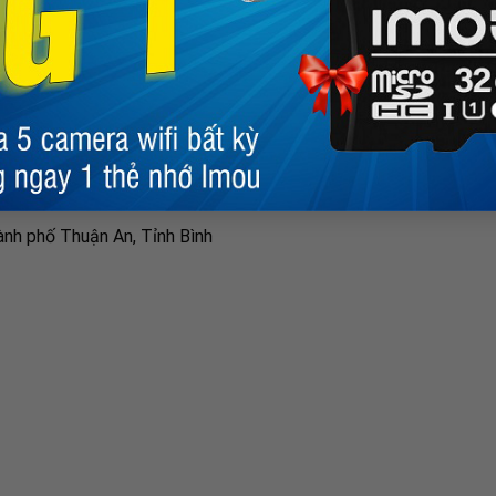
 hàng
 đổi trả
h bảo hành
 MẠNH THIÊN
BẢN ĐỒ
ành phố Thuận An, Tỉnh Bình