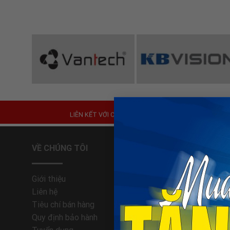
Đèn Năng Lượng Mặt Trời
LIÊN KẾT VỚI CHÚNG
TÔI
VỀ CHÚNG TÔI
HỔ TRỢ 
Giới thiệu
Trung tâm
Liên hệ
Phương th
Tiêu chí bán hàng
Hướng dẫn
Quy định bảo hành
Quy định 