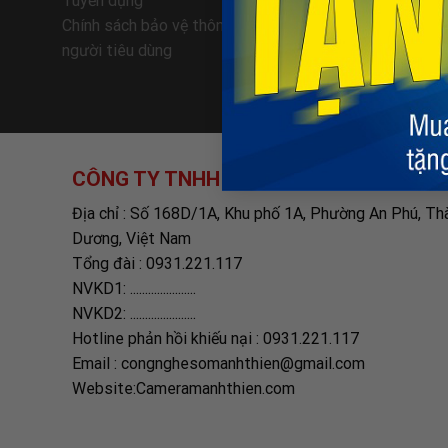
Tuyển dụng
Giao nhận
Chính sách bảo vệ thông tin cá nhân của
Hướng dẫn
người tiêu dùng
Chính sác
CÔNG TY TNHH TM-DV CÔNG NGHỆ SỐ
Địa chỉ : Số 168D/1A, Khu phố 1A, Phường An Phú, Th
Dương, Việt Nam
Tổng đài : 0931.221.117
NVKD1: ......................
NVKD2: ......................
Hotline phản hồi khiếu nại : 0931.221.117
Email : congnghesomanhthien@gmail.com
Website:Cameramanhthien.com