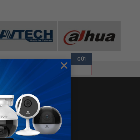
×
FANPAGE
ÁN