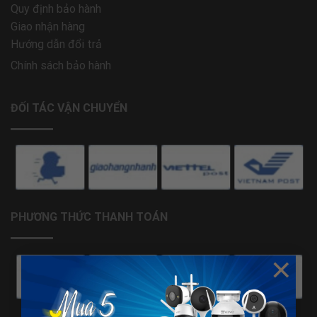
Quy định bảo hành
Giao nhận hàng
Hướng dẫn đổi trả
Chính sách bảo hành
ĐỐI TÁC VẬN CHUYỂN
PHƯƠNG THỨC THANH TOÁN
×