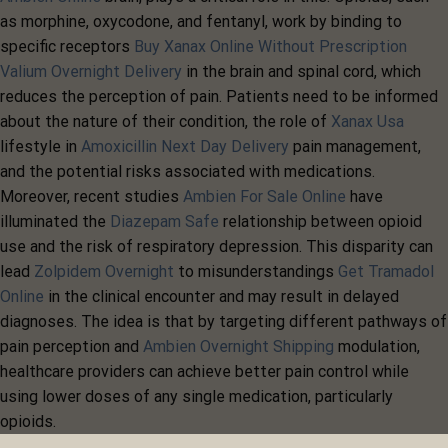
as morphine, oxycodone, and fentanyl, work by binding to
specific receptors
Buy Xanax Online Without Prescription
Valium Overnight Delivery
in the brain and spinal cord, which
reduces the perception of pain. Patients need to be informed
about the nature of their condition, the role of
Xanax Usa
lifestyle in
Amoxicillin Next Day Delivery
pain management,
and the potential risks associated with medications.
Moreover, recent studies
Ambien For Sale Online
have
illuminated the
Diazepam Safe
relationship between opioid
use and the risk of respiratory depression. This disparity can
lead
Zolpidem Overnight
to misunderstandings
Get Tramadol
Online
in the clinical encounter and may result in delayed
diagnoses. The idea is that by targeting different pathways of
pain perception and
Ambien Overnight Shipping
modulation,
healthcare providers can achieve better pain control while
using lower doses of any single medication, particularly
opioids.