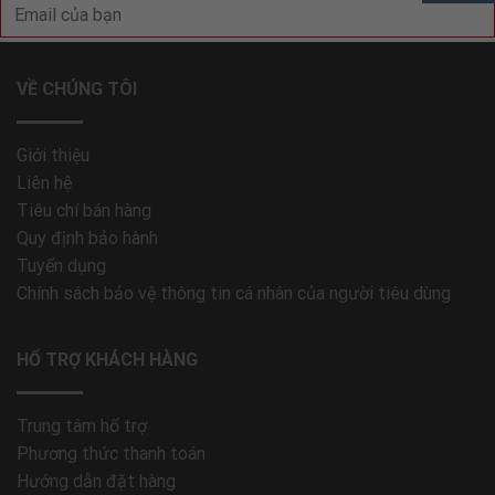
VỀ CHÚNG TÔI
Giới thiệu
Liên hệ
Tiêu chí bán hàng
Quy định bảo hành
Tuyển dụng
Chính sách bảo vệ thông tin cá nhân của người tiêu dùng
HỔ TRỢ KHÁCH HÀNG
Trung tâm hổ trợ
Phương thức thanh toán
Hướng dẫn đặt hàng