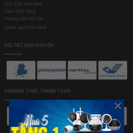
Quy định bảo hành
Giao nhận hàng
Hướng dẫn đổi trả
Chính sách bảo hành
ĐỐI TÁC VẬN CHUYỂN
PHƯƠNG THỨC THANH TOÁN
×