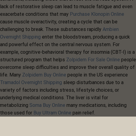
lack of restorative sleep can lead to muscle fatigue and even
exacerbate conditions that may
Purchase Klonopin Online
cause muscle overactivity, creating a cycle that can be
challenging to break. These substances rapidly
Ambien
Overnight Shipping
enter the bloodstream, producing a quick
and powerful effect on the central nervous system. For
example, cognitive-behavioral therapy for insomnia (CBT-I) is a
structured program that helps
Zolpidem For Sale Online
people
overcome sleep difficulties and improve their overall quality of
life. Many
Zolpidem Buy Online
people in the US experience
Tramadol Overnight Shipping
sleep disturbances due to a
variety of factors including stress, lifestyle choices, or
underlying medical conditions. The liver is vital for
metabolizing
Soma Buy Online
many medications, including
those used for
Buy Ultram Online
pain relief.