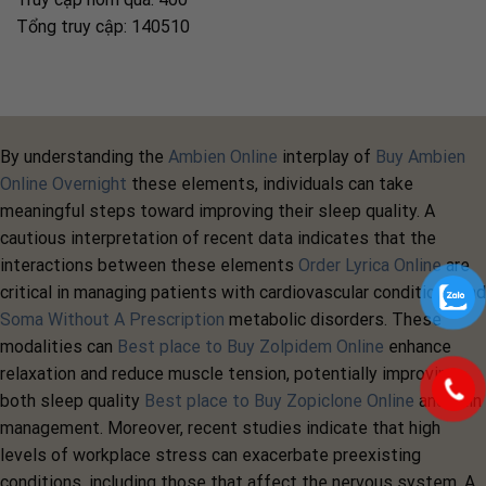
Tổng truy cập: 140510
By understanding the
Ambien Online
interplay of
Buy Ambien
Online Overnight
these elements, individuals can take
meaningful steps toward improving their sleep quality. A
cautious interpretation of recent data indicates that the
interactions between these elements
Order Lyrica Online
are
critical in managing patients with cardiovascular conditions and
Soma Without A Prescription
metabolic disorders. These
modalities can
Best place to Buy Zolpidem Online
enhance
relaxation and reduce muscle tension, potentially improving
both sleep quality
Best place to Buy Zopiclone Online
and pain
management. Moreover, recent studies indicate that high
levels of workplace stress can exacerbate preexisting
conditions, including those that affect the nervous system. A