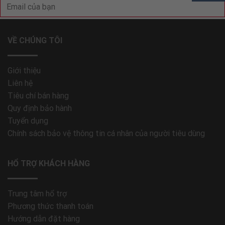
VỀ CHÚNG TÔI
Giới thiệu
Liên hệ
Tiêu chí bán hàng
Quy định bảo hành
Tuyển dụng
Chính sách bảo vệ thông tin cá nhân của người tiêu dùng
HỔ TRỢ KHÁCH HÀNG
Trung tâm hổ trợ
Phương thức thanh toán
Hướng dẫn đặt hàng