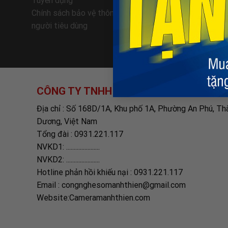
Tuyển dụng
Giao nhận
Chính sách bảo vệ thông tin cá nhân của
Hướng dẫn
người tiêu dùng
Chính sác
CÔNG TY TNHH TM-DV CÔNG NGHỆ SỐ
Địa chỉ : Số 168D/1A, Khu phố 1A, Phường An Phú, Th
Dương, Việt Nam
Tổng đài : 0931.221.117
NVKD1: ......................
NVKD2: ......................
Hotline phản hồi khiếu nại : 0931.221.117
Email : congnghesomanhthien@gmail.com
Website:Cameramanhthien.com