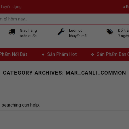
Tuyển dụng
K
Giao hàng
Luôn có
Đổi tr
toàn quốc
khuyến mãi
7 ngà
Phẩm Nổi Bật
Sản Phẩm Hot
Sản Phẩm Bán 
CATEGORY ARCHIVES:
MAR_CANLI_COMMON
 searching can help.