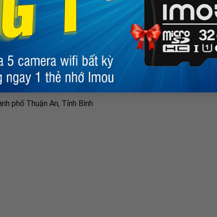
 hàng
 đổi trả
h bảo hành
 MẠNH THIÊN
BẢN ĐỒ
ành phố Thuận An, Tỉnh Bình