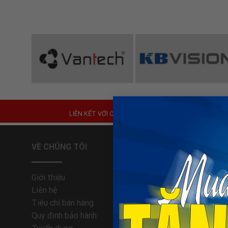
Đèn Năng Lượng Mặt Trời
LIÊN KẾT VỚI CHÚNG
TÔI
VỀ CHÚNG TÔI
HỔ TRỢ 
Giới thiệu
Trung tâm
Liên hệ
Phương th
Tiêu chí bán hàng
Hướng dẫn
Quy định bảo hành
Quy định 