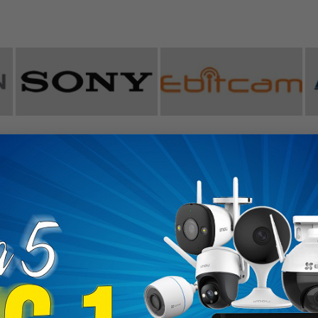
ĐĂNG KÝ NHẬN KHUYẾN MÃI
KHÁCH HÀNG
ĐỐI TÁC VẬN CHUYỂN
 hổ trợ
ức thanh toán
 đặt hàng
PHƯƠNG THỨC THANH TO
bảo hành