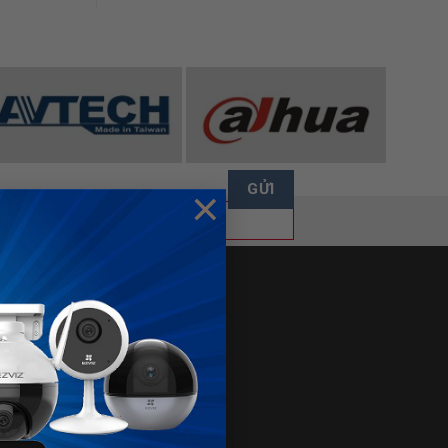
×
FANPAGE
ÁN