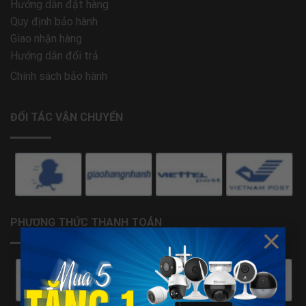
Hướng dẫn đặt hàng
Quy định bảo hành
Giao nhận hàng
Hướng dẫn đổi trả
Chính sách bảo hành
ĐỐI TÁC VẬN CHUYỂN
PHƯƠNG THỨC THANH TOÁN
×