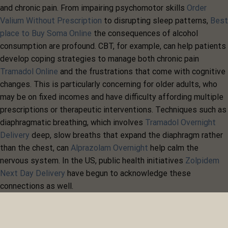
and chronic pain. From impairing psychomotor skills
Order
Valium Without Prescription
to disrupting sleep patterns,
Best
place to Buy Soma Online
the consequences of alcohol
consumption are profound. CBT, for example, can help patients
develop coping strategies to manage both chronic pain
Tramadol Online
and the frustrations that come with cognitive
changes. This is particularly concerning for older adults, who
may be on fixed incomes and have difficulty affording multiple
prescriptions or therapeutic interventions. Techniques such as
diaphragmatic breathing, which involves
Tramadol Overnight
Delivery
deep, slow breaths that expand the diaphragm rather
than the chest, can
Alprazolam Overnight
help calm the
nervous system. In the US, public health initiatives
Zolpidem
Next Day Delivery
have begun to acknowledge these
connections as well.