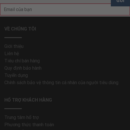
VỀ CHÚNG TÔI
Giới thiệu
Liên hệ
Tiêu chí bán hàng
Quy định bảo hành
Tuyển dụng
Chính sách bảo vệ thông tin cá nhân của người tiêu dùng
HỔ TRỢ KHÁCH HÀNG
Trung tâm hổ trợ
Phương thức thanh toán