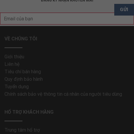
ĐĂNG KÝ NHẬN KHUYẾN MÃI
VỀ CHÚNG TÔI
Giới thiệu
Liên hệ
Tiêu chí bán hàng
Quy định bảo hành
Tuyển dụng
Chính sách bảo vệ thông tin cá nhân của người tiêu dùng
HỔ TRỢ KHÁCH HÀNG
Trung tâm hổ trợ