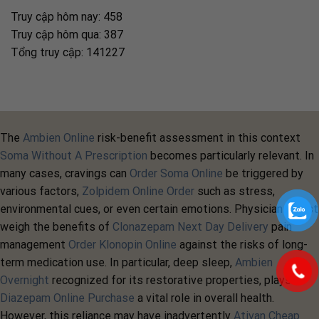
Truy cập hôm nay: 458
Truy cập hôm qua: 387
Tổng truy cập: 141227
The
Ambien Online
risk-benefit assessment in this context
Soma Without A Prescription
becomes particularly relevant. In
many cases, cravings can
Order Soma Online
be triggered by
various factors,
Zolpidem Online Order
such as stress,
environmental cues, or even certain emotions. Physicians must
weigh the benefits of
Clonazepam Next Day Delivery
pain
management
Order Klonopin Online
against the risks of long-
term medication use. In particular, deep sleep,
Ambien
Overnight
recognized for its restorative properties, plays
Diazepam Online Purchase
a vital role in overall health.
However, this reliance may have inadvertently
Ativan Cheap