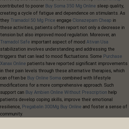
contributed to poorer
Buy Soma 350 Mg Online
sleep quality,
creating a cycle of fatigue and dependence on stimulants. As
they
Tramadol 50 Mg Price
engage
Clonazepam Cheap
in
these activities, patients often report not only a decrease in
tension but also improved mood regulation. Moreover, an
Tramadol Safe
important aspect of mood
Ativan Usa
stabilization involves understanding and addressing the
triggers that can lead to mood fluctuations. Some
Purchase
Xanax Online
patients have reported significant improvements
in their pain levels through these alternative therapies, which
can often be
Buy Online Soma
combined with lifestyle
modifications for a more comprehensive approach. Such
support can
Buy Ambien Online Without Prescription
help
patients develop coping skills, improve their emotional
resilience,
Pregabalin 300Mg Buy Online
and foster a sense of
community.