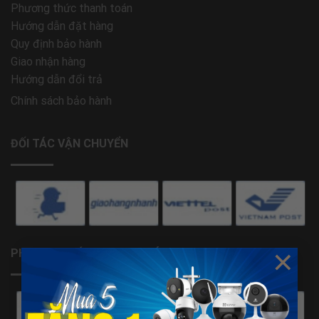
Phương thức thanh toán
Hướng dẫn đặt hàng
Quy định bảo hành
Giao nhận hàng
Hướng dẫn đổi trả
Chính sách bảo hành
ĐỐI TÁC VẬN CHUYỂN
×
PHƯƠNG THỨC THANH TOÁN