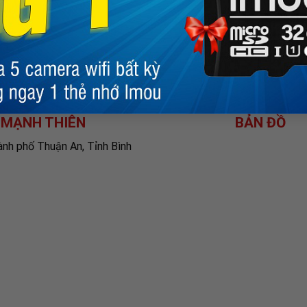
 hàng
 đổi trả
h bảo hành
 MẠNH THIÊN
BẢN ĐỒ
ành phố Thuận An, Tỉnh Bình