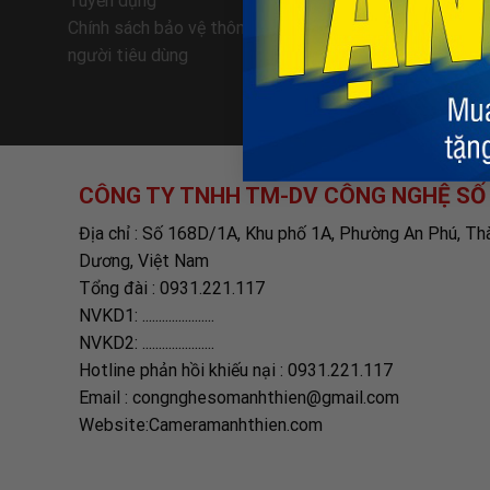
Tuyển dụng
Giao nhận
Chính sách bảo vệ thông tin cá nhân của
Hướng dẫn
người tiêu dùng
Chính sác
CÔNG TY TNHH TM-DV CÔNG NGHỆ SỐ
Địa chỉ : Số 168D/1A, Khu phố 1A, Phường An Phú, Th
Dương, Việt Nam
Tổng đài : 0931.221.117
NVKD1: ......................
NVKD2: ......................
Hotline phản hồi khiếu nại : 0931.221.117
Email : congnghesomanhthien@gmail.com
Website:Cameramanhthien.com