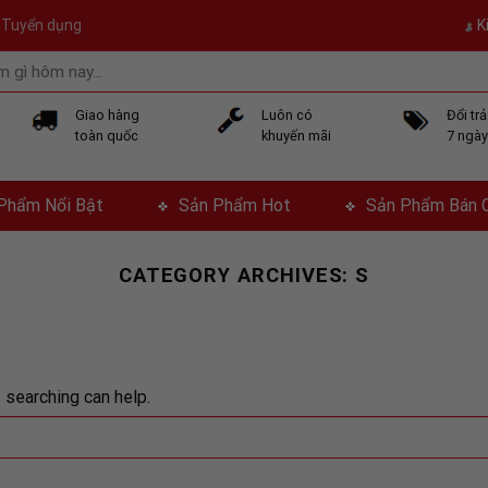
Tuyển dụng
K
Giao hàng
Luôn có
Đổi tr
toàn quốc
khuyến mãi
7 ngà
Phẩm Nổi Bật
Sản Phẩm Hot
Sản Phẩm Bán 
CATEGORY ARCHIVES:
S
 searching can help.