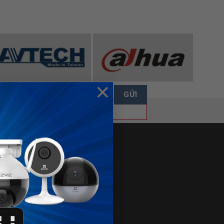
×
FANPAGE
ÁN