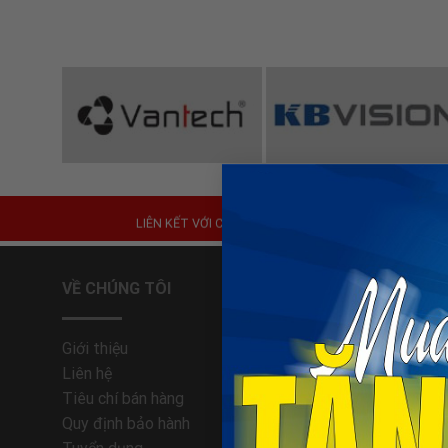
Đèn Năng Lượng Mặt Trời
LIÊN KẾT VỚI CHÚNG
TÔI
VỀ CHÚNG TÔI
HỔ TRỢ 
Giới thiệu
Trung tâm
Liên hệ
Phương th
Tiêu chí bán hàng
Hướng dẫn
Quy định bảo hành
Quy định 