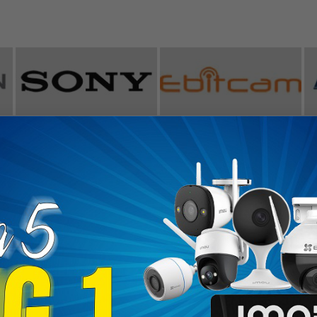
ĐĂNG KÝ NHẬN KHUYẾN MÃI
KHÁCH HÀNG
ĐỐI TÁC VẬN CHUYỂN
 hổ trợ
ức thanh toán
 đặt hàng
PHƯƠNG THỨC THANH TO
bảo hành