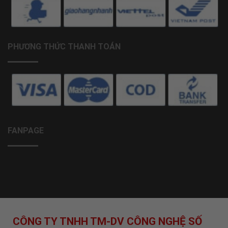
PHƯƠNG THỨC THANH TOÁN
FANPAGE
CÔNG TY TNHH TM-DV CÔNG NGHỆ SỐ