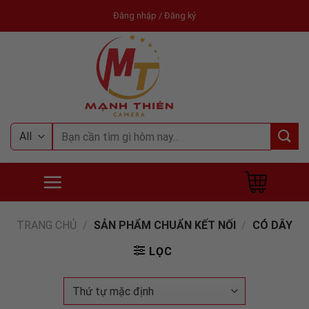
Skip
Đăng nhập / Đăng ký
to
content
Tìm
kiếm:
TRANG CHỦ
/
SẢN PHẨM CHUẨN KẾT NỐI
/
CÓ DÂY
LỌC