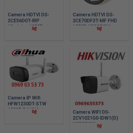
Camera HDTVI DS-
Camera HDTVI DS-
2CE56D0T-IRP
2CE70DF3T-MF FHD
Hikvision 1080P
1080P HIKVISION
0
₫
0
₫
Camera IP Wifi
HFW1230DT-STW
1080P DAHUA
0
₫
Camera WIFI DS-
2CV1021G0-IDW1(D)
HIKVISION
0
₫