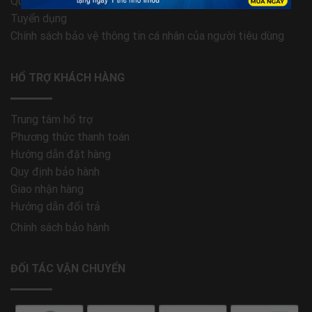
Quy định bảo hành
Tuyển dụng
Chính sách bảo vệ thông tin cá nhân của người tiêu dùng
HỔ TRỢ KHÁCH HÀNG
Trung tâm hổ trợ
Phương thức thanh toán
Hướng dẫn đặt hàng
Quy định bảo hành
Giao nhận hàng
Hướng dẫn đổi trả
Chính sách bảo hành
ĐỐI TÁC VẬN CHUYỂN