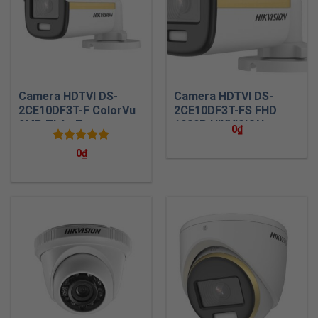
Camera HDTVI DS-
Camera HDTVI DS-
2CE10DF3T-F ColorVu
2CE10DF3T-FS FHD
2MP Thân Trụ
1080P HIKVISION
0
₫
HIKVISION
Được xếp
0
₫
hạng
5.00
5 sao