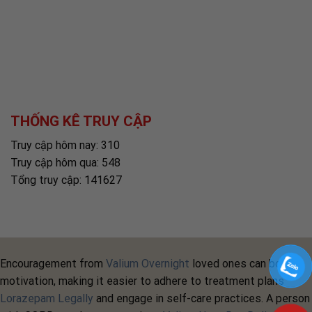
THỐNG KÊ TRUY CẬP
Truy cập hôm nay: 310
Truy cập hôm qua: 548
Tổng truy cập: 141627
Encouragement from
Valium Overnight
loved ones can boost
motivation, making it easier to adhere to treatment plans
Lorazepam Legally
and engage in self-care practices. A person