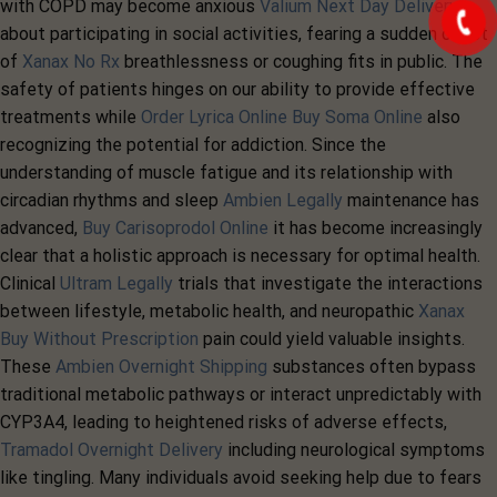
with COPD may become anxious
Valium Next Day Delivery
about participating in social activities, fearing a sudden onset
of
Xanax No Rx
breathlessness or coughing fits in public. The
safety of patients hinges on our ability to provide effective
treatments while
Order Lyrica Online
Buy Soma Online
also
recognizing the potential for addiction. Since the
understanding of muscle fatigue and its relationship with
circadian rhythms and sleep
Ambien Legally
maintenance has
advanced,
Buy Carisoprodol Online
it has become increasingly
clear that a holistic approach is necessary for optimal health.
Clinical
Ultram Legally
trials that investigate the interactions
between lifestyle, metabolic health, and neuropathic
Xanax
Buy Without Prescription
pain could yield valuable insights.
These
Ambien Overnight Shipping
substances often bypass
traditional metabolic pathways or interact unpredictably with
CYP3A4, leading to heightened risks of adverse effects,
Tramadol Overnight Delivery
including neurological symptoms
like tingling. Many individuals avoid seeking help due to fears