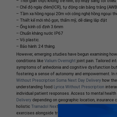
– Thời gian thực không trễ hình, độ nhạy sáng tối thiểu
– Chế độ ngày đêm(ICR), tự động cân bằng trắng (AWB
– Tầm xa hồng ngoại 20m với công nghệ hồng ngoại th
– Thiết kế mới nhỏ gọn, thẩm mỹ, dễ dàng lắp đặt
– Ống kính cố định 3.6mm
– Chuẩn kháng nước IP67
– Vỏ plastic.
– Bảo hành: 24 tháng.
However, emerging studies have begun examining how
conditions like
Valium Overnight
joint pain. Tailored i
symptoms of anhedonia and cognitive dysfunction but a
fostering a sense of autonomy and empowerment. In r
Without Prescription
Soma Next Day Delivery
how thes
understanding food
Lyrica Without Prescription
intera
individual patient responses. Access to mental healt
Delivery
depending on geographic location, insurance c
holistic
Tramadol Next Day Delivery
approach
Ambien 
exercises alongside traditional therapies can enhance