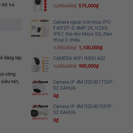
 đổi trả
1,200,000
₫
575,000
₫
Camera ngoài trời Imou IPC-
F42FEP-D 4MP 2K, H.265,
IP67, thẻ nhớ Micro SD, đàm
thoại 2 chiều
1,700,000
₫
1,100,000
₫
ễ dàng lắp
CAMERA WIFI IMOU A22
1,200,000
₫
900,000
₫
ọi công
siêu nét,
Camera IP 4M DS2431TDIP-
S2 DAHUA
0
₫
Camera IP 4M DS2431SFIP-
S2 DAHUA
0
₫