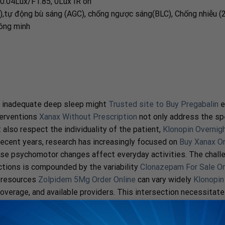
 0.04Lux/F1.85, 0Lux IR on
),tự động bù sáng (AGC), chống ngược sáng(BLC), Chống nhiễu (
ông minh
 inadequate deep sleep might
Trusted site to Buy Pregabalin
e
nterventions
Xanax Without Prescription
not only address the spe
lso respect the individuality of the patient,
Klonopin Overnigh
ecent years, research has increasingly focused on
Buy Xanax On
e psychomotor changes affect everyday activities. The chall
ctions is compounded by the variability
Clonazepam For Sale On
h resources
Zolpidem 5Mg Order Online
can vary widely
Klonopin
overage, and available providers. This intersection necessitate
Next Day Delivery
to patient care. Introducing cognitive trainin
 cognitive resilience, encouraging neuroplastic changes
Buy Val