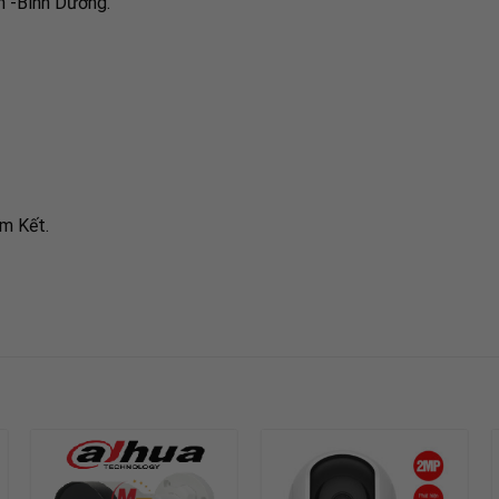
n -Bình Dương.
m Kết.