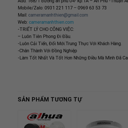
Add: 168/1 đường an phú 04- kp.1A – An Phú -Thuận A
Mobile/Zalo: 0931 221 117 – 0969 63 53 73
Mail:
cameramanhthien@gmail.com
Web:
cameramanhthien.com
-TRIẾT LÝ CHO CÔNG VIỆC:
– Luôn Tiên Phong Đi Đầu.
-Luôn Cải Tiến, Đổi Mới.Trung Thực Với Khách Hàng.
-Chân Thành Với Đồng Nghiệp
-Làm Tốt Nhất Và Tốt Hơn Những Điều Mà Mình Đã Ca
SẢN PHẨM TƯƠNG TỰ