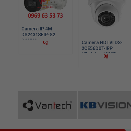
Camera IP 4M
DS2431SFIP-S2
DAHUA
S-
Camera HDTVI DS-
0
₫
80P
2CE56D0T-IRP
Hikvision 1080P
0
₫