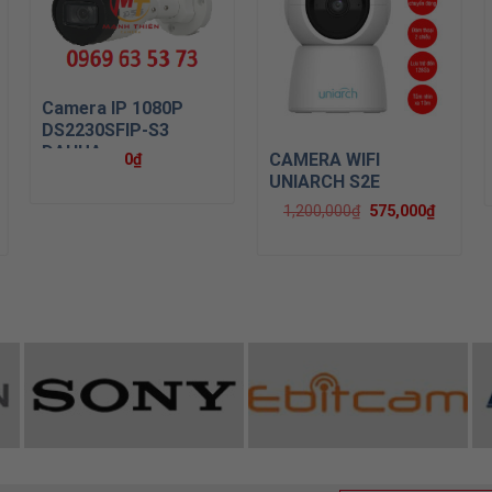
Camera IP 1080P
DS2230SFIP-S3
DAHUA
CAMERA WIFI
0
₫
UNIARCH S2E
1,200,000
₫
575,000
₫