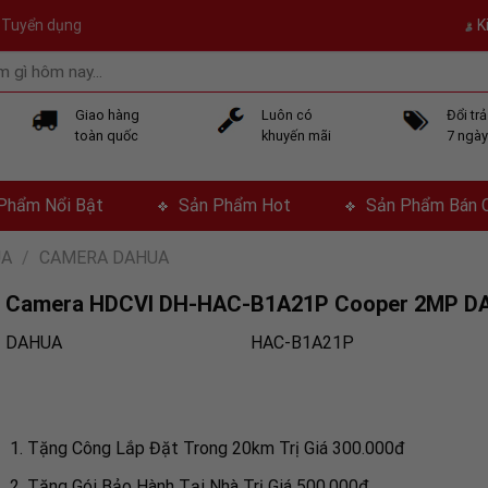
Tuyển dụng
K
Giao hàng
Luôn có
Đổi tr
toàn quốc
khuyến mãi
7 ngà
Phẩm Nổi Bật
Sản Phẩm Hot
Sản Phẩm Bán 
UA
/
CAMERA DAHUA
Camera HDCVI DH-HAC-B1A21P Cooper 2MP D
DAHUA
HAC-B1A21P
Tặng Công Lắp Đặt Trong 20km Trị Giá 300.000đ
Tặng Gói Bảo Hành Tại Nhà Trị Giá 500.000đ