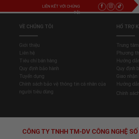
LIÊN KẾT VỚI CHÚNG
TÔI
VỀ CHÚNG TÔI
HỔ TRỢ 
Giới thiệu
Trung tâm
Liên hệ
Phương th
Tiêu chí bán hàng
Hướng dẫn
Quy định bảo hành
Quy định 
Tuyển dụng
Giao nhận
Chính sách bảo vệ thông tin cá nhân của
Hướng dẫn
người tiêu dùng
Chính sác
CÔNG TY TNHH TM-DV CÔNG NGHỆ SỐ