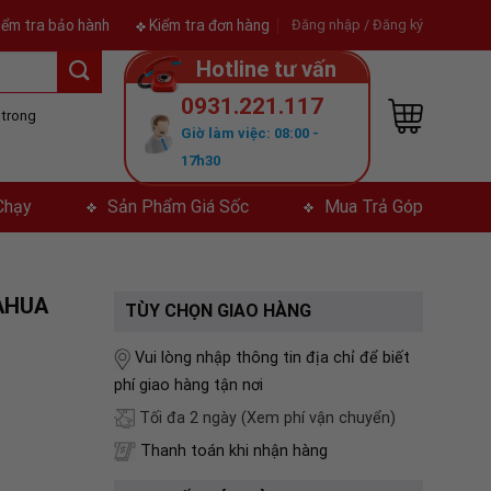
iểm tra bảo hành
Kiểm tra đơn hàng
Đăng nhập / Đăng ký
Hotline tư vấn
0931.221.117
ả trong
Giờ làm việc: 08:00 -
y
17h30
Chạy
Sản Phẩm Giá Sốc
Mua Trả Góp
AHUA
TÙY CHỌN GIAO HÀNG
Vui lòng nhập thông tin địa chỉ để biết
phí giao hàng tận nơi
Tối đa 2 ngày
(Xem phí vận chuyển)
Thanh toán khi nhận hàng