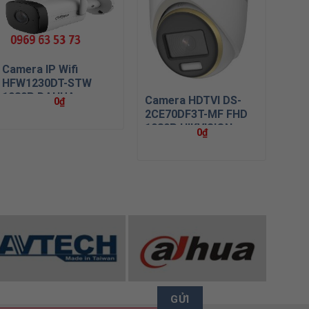
Camera IP Wifi
HFW1230DT-STW
1080P DAHUA
Camera HDTVI DS-
Cam
0
₫
2CE70DF3T-MF FHD
2CE
1080P HIKVISION
Hikv
0
₫