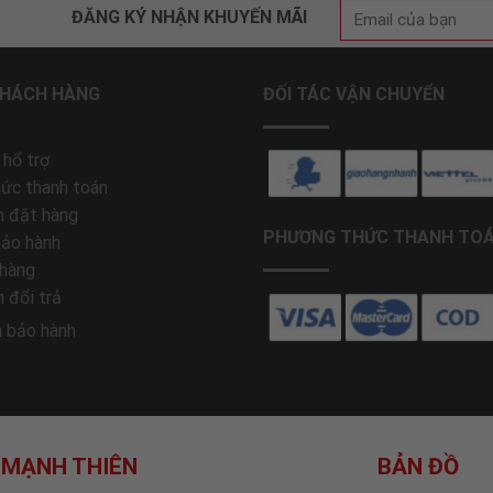
ĐĂNG KÝ NHẬN KHUYẾN MÃI
KHÁCH HÀNG
ĐỐI TÁC VẬN CHUYỂN
 hổ trợ
ức thanh toán
 đặt hàng
PHƯƠNG THỨC THANH TO
bảo hành
 hàng
 đổi trả
h bảo hành
 MẠNH THIÊN
BẢN ĐỒ