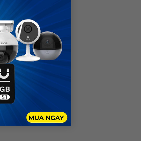
t for
cription
hronic
3 73
hống kê
 được sử
cho người
trị cho
Dahua được