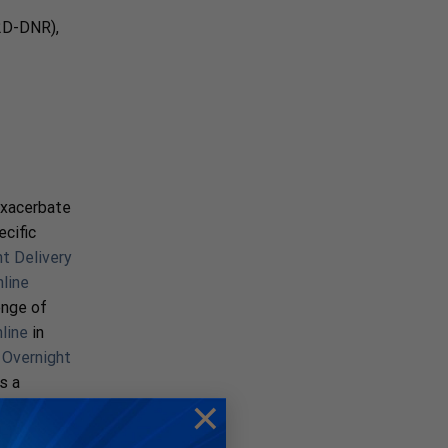
2D-DNR),
xacerbate
cific
t Delivery
line
enge of
line
in
 Overnight
s a
×
g
ium 10 Mg