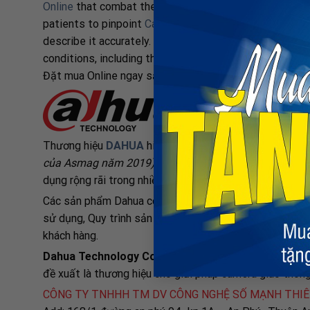
Online
that combat the effects
Valium 10Mg Buy Onli
patients to pinpoint
Carisoprodol Without Prescriptio
describe it accurately. Dose adjustment in medication
conditions, including those
Xanax Usa
related to cardio
Đặt mua Online ngay sản phẩm DAHUA DH-HAC-B1A21P m
Thương hiệu
DAHUA
hiện đang là 1 trong nhà 5 nhà sản
của Asmag năm 2019)
, cung cấp các thiết bị
Camera q
dụng rộng rãi trong nhiều lĩnh vực như ngân hàng, cơ s
Các sản phẩm Dahua có kiểu dáng đẹp, giá cả cạnh tranh
sử dụng, Quy trình sản xuất hiện đại. Dahua có một độ
khách hàng.
Dahua Technology Co. Ltd
sở hữu 442 bằng sáng chế 
đề xuất là thương hiệu cho giải pháp camera giao thô
CÔNG TY TNHHH TM DV CÔNG NGHỆ SỐ MẠNH THI