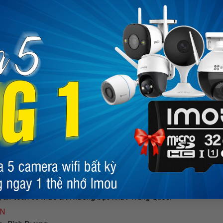
ne
of aging on mental health. This specificity can make it difficul
n
where the pain is coming from or to
Clonazepam Without Pres
s is a
Tramadol Without Prescription
vital aspect of managing c
vascular health.
ới nhất, quý khách hàng vui lòng liên hệ HOTLINE 0969 63 5
 xuất sản xuất thiết bị an ninh hàng đầu thế giới
(Theo số liệu t
uan sát
, Alarm, Access Control, Network,
Khóa cửa thông minh
…
ở hạ tầng, khu vực công cộng…
, chất lượng cao, thời gian sử dụng lâu dài đem lại sự tiện ích 
i ngũ R&D mạnh mẽ với hơn 2000 chuyên gia, nhằm tối đa hóa giá 
trong đó có 20 bằng sáng chế thuộc quyền sở hữu độc quyền. 
ng an toàn có mức ảnh hưởng bậc nhất Trung Quốc.
ÊN