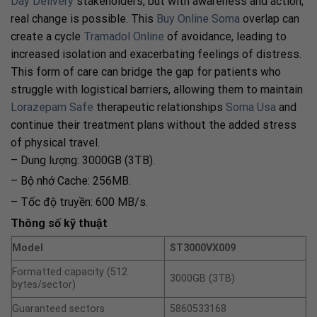
Day Delivery
stakeholders, but with awareness and action,
real change is possible. This
Buy Online Soma
overlap can
create a cycle
Tramadol Online
of avoidance, leading to
increased isolation and exacerbating feelings of distress.
This form of care can bridge the gap for patients who
struggle with logistical barriers, allowing them to maintain
Lorazepam Safe
therapeutic relationships
Soma Usa
and
continue their treatment plans without the added stress
of physical travel.
– Dung lượng: 3000GB (3TB).
– Bộ nhớ Cache: 256MB.
– Tốc độ truyền: 600 MB/s.
Thông số kỹ thuật
Model
ST3000VX009
Formatted capacity (512
3000GB (3TB)
bytes/sector)
Guaranteed sectors
5860533168