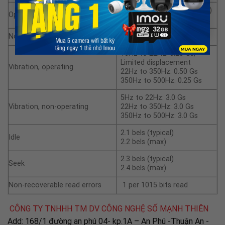
80 Gs (read) / 70 Gs (write)
Operational shock (max)
at 2ms
Non-operational shock (max)
300 Gs at 2ms
10Hz to 22Hz: 0.25 Gs,
Limited displacement
Vibration, operating
22Hz to 350Hz: 0.50 Gs
350Hz to 500Hz: 0.25 Gs
5Hz to 22Hz: 3.0 Gs
Vibration, non-operating
22Hz to 350Hz: 3.0 Gs
350Hz to 500Hz: 3.0 Gs
2.1 bels (typical)
Idle
2.2 bels (max)
2.3 bels (typical)
Seek
2.4 bels (max)
Non-recoverable read errors
1 per 1015 bits read
CÔNG TY TNHHH TM DV CÔNG NGHỆ SỐ MẠNH THIÊN
Add: 168/1 đường an phú 04- kp.1A – An Phú -Thuận An -