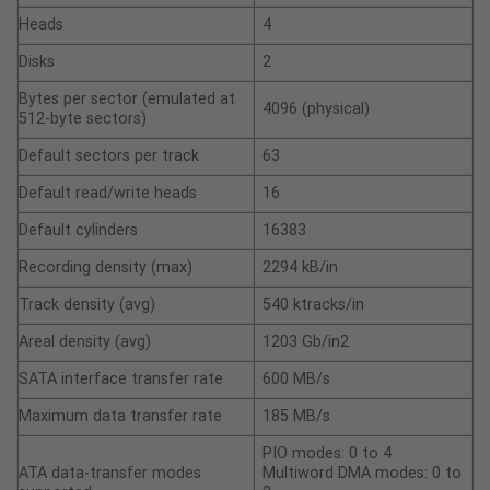
Heads
4
Disks
2
Bytes per sector (emulated at
4096 (physical)
512-byte sectors)
Default sectors per track
63
Default read/write heads
16
Default cylinders
16383
Recording density (max)
2294 kB/in
Track density (avg)
540 ktracks/in
Areal density (avg)
1203 Gb/in2
SATA interface transfer rate
600 MB/s
Maximum data transfer rate
185 MB/s
PIO modes: 0 to 4
ATA data-transfer modes
Multiword DMA modes: 0 to