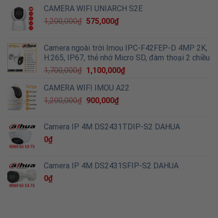
CAMERA WIFI UNIARCH S2E
1,200,000
₫
575,000
₫
Camera ngoài trời Imou IPC-F42FEP-D 4MP 2K,
H.265, IP67, thẻ nhớ Micro SD, đàm thoại 2 chiều
1,700,000
₫
1,100,000
₫
CAMERA WIFI IMOU A22
1,200,000
₫
900,000
₫
Camera IP 4M DS2431TDIP-S2 DAHUA
0
₫
Camera IP 4M DS2431SFIP-S2 DAHUA
0
₫