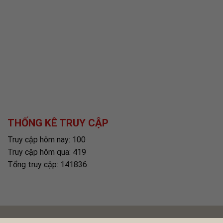
THỐNG KÊ TRUY CẬP
Truy cập hôm nay: 100
Truy cập hôm qua: 419
Tổng truy cập: 141836