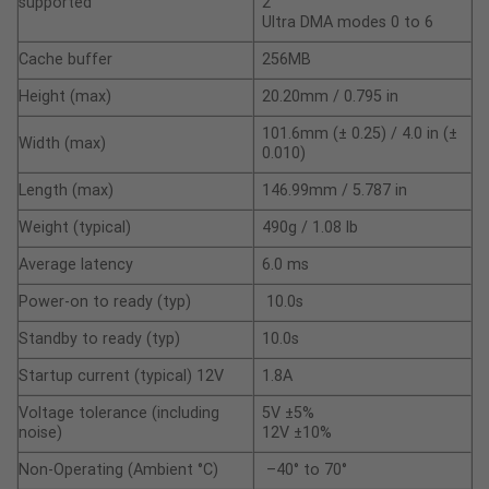
supported
2
Ultra DMA modes 0 to 6
Cache buffer
256MB
Height (max)
20.20mm / 0.795 in
101.6mm (± 0.25) / 4.0 in (±
Width (max)
0.010)
Length (max)
146.99mm / 5.787 in
Weight (typical)
490g / 1.08 lb
Average latency
6.0 ms
Power-on to ready (typ)
10.0s
Standby to ready (typ)
10.0s
Startup current (typical) 12V
1.8A
Voltage tolerance (including
5V ±5%
noise)
12V ±10%
Non-Operating (Ambient °C)
–40° to 70°