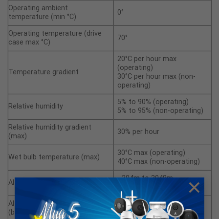
Operating ambient
0°
temperature (min °C)
Operating temperature (drive
70°
case max °C)
20°C per hour max
(operating)
Temperature gradient
30°C per hour max (non-
operating)
5% to 90% (operating)
Relative humidity
5% to 95% (non-operating)
Relative humidity gradient
30% per hour
(max)
30°C max (operating)
Wet bulb temperature (max)
40°C max (non-operating)
–304m to 3048m
×
Altitude, operating
(–1000 ft to 10,000 ft)
Altitude, non-operating
–304m to12,192m
(below mean sea level, max)
(–1000 ft to 40,000+ ft)