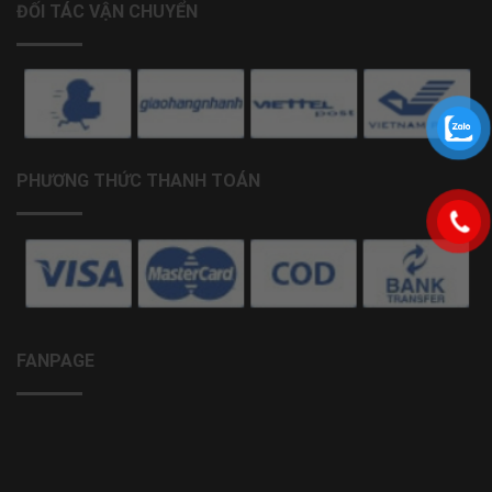
ĐỐI TÁC VẬN CHUYỂN
PHƯƠNG THỨC THANH TOÁN
FANPAGE