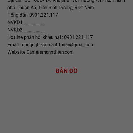
Địa chỉ : Số 168D/1A, Khu phố 1A, Phường An Phú, Thành
phố Thuận An, Tỉnh Bình Dương, Việt Nam
Tổng đài : 0931.221.117
NVKD1: ......................
NVKD2: ......................
Hotline phản hồi khiếu nại : 0931.221.117
Email : congnghesomanhthien@gmail.com
Website:Cameramanhthien.com
BẢN ĐỒ