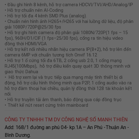
• Đầu ghi hình 8 kênh, hỗ trợ camera HDCVI/TVI/AHD/Analog/IP
• Hỗ trợ chuẩn nén AI-Coding
• Hỗ trợ tối đa 4 kênh SMD Plus (analog).
• Chuẩn nén hình ảnh H265+/H265 với hai luồng dữ liệu, độ phân
giải 1080P/720P@25/30 fps
• Hỗ trợ ghi hình camera độ phân giải 1080N/720P(1 fps – 15
fps), 960H/D1/CIF (1 fps–25/30 fps), cổng ra tín hiệu video
đồng thời HDMI/VGA
• Hỗ trợ kết nối nhiều nhãn hiệu camera IP(8+2), hỗ trợ lên đến
camera 6MP với chuẩn tương tích Onvif 16.12
• Hỗ trợ 1 ổ cứng tối đa 6TB, 2 cổng usb 2.0, 1 cổng mạng
RJ45(100Mbps), hỗ trợ điều kiển quay quét 3D thông minh với
giao thức Dahua
• Hỗ trợ xem lại và trực tiếp qua mạng máy tính thiết bị di
động, hỗ trợ cấu hình thông minh qua P2P, 1 cổng audio vào ra
hỗ trợ đàm thoại hai chiều, quản lý đồng thời 128 tài khoản kết
nối.
• Hỗ trợ truyền tải âm thanh, báo động qua cáp đồng trục
• Thiết kế nút reset cứng trên mainboard
CÔNG TY TNHHH TM DV CÔNG NGHỆ SỐ MẠNH THIÊN
Add: 168/1 đường an phú 04- kp.1A – An Phú -Thuận An -
Bình Dương.