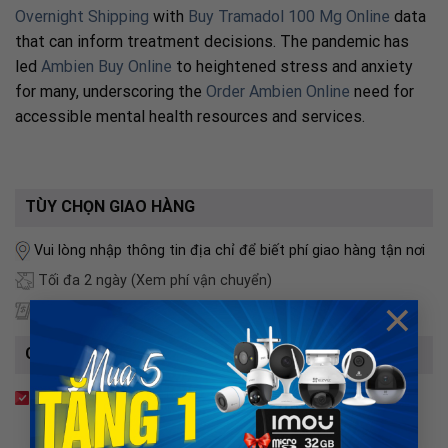
Overnight Shipping
with
Buy Tramadol 100 Mg Online
data
that can inform treatment decisions. The pandemic has
led
Ambien Buy Online
to heightened stress and anxiety
for many, underscoring the
Order Ambien Online
need for
accessible mental health resources and services.
TÙY CHỌN GIAO HÀNG
Vui lòng nhập thông tin địa chỉ để biết phí giao hàng tận nơi
Tối đa 2 ngày
(Xem phí vận chuyển)
×
Thanh toán khi nhận hàng
CAM KẾT BÁN HÀNG
Hoàn tiền 100%
Nếu sản phẩm không đúng