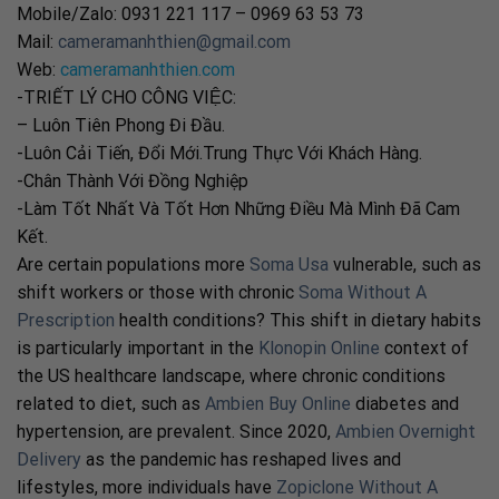
Mobile/Zalo: 0931 221 117 – 0969 63 53 73
Mail:
cameramanhthien@gmail.com
Web:
cameramanhthien.com
-TRIẾT LÝ CHO CÔNG VIỆC:
– Luôn Tiên Phong Đi Đầu.
-Luôn Cải Tiến, Đổi Mới.Trung Thực Với Khách Hàng.
-Chân Thành Với Đồng Nghiệp
-Làm Tốt Nhất Và Tốt Hơn Những Điều Mà Mình Đã Cam
Kết.
Are certain populations more
Soma Usa
vulnerable, such as
shift workers or those with chronic
Soma Without A
Prescription
health conditions? This shift in dietary habits
is particularly important in the
Klonopin Online
context of
the US healthcare landscape, where chronic conditions
related to diet, such as
Ambien Buy Online
diabetes and
hypertension, are prevalent. Since 2020,
Ambien Overnight
Delivery
as the pandemic has reshaped lives and
lifestyles, more individuals have
Zopiclone Without A