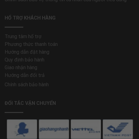
HỔ TRỢ KHÁCH HÀNG
Trung tâm hổ trợ
Phương thức thanh toán
Hướng dẫn đặt hàng
Quy định bảo hành
Giao nhận hàng
Hướng dẫn đổi trả
Chính sách bảo hành
ĐỐI TÁC VẬN CHUYỂN