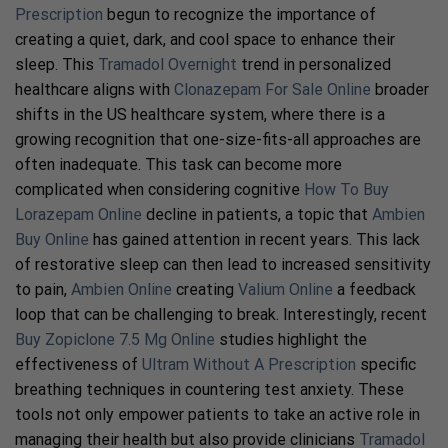
Prescription
begun to recognize the importance of
creating a quiet, dark, and cool space to enhance their
sleep. This
Tramadol Overnight
trend in personalized
healthcare aligns with
Clonazepam For Sale Online
broader
shifts in the US healthcare system, where there is a
growing recognition that one-size-fits-all approaches are
often inadequate. This task can become more
complicated when considering cognitive
How To Buy
Lorazepam Online
decline in patients, a topic that
Ambien
Buy Online
has gained attention in recent years. This lack
of restorative sleep can then lead to increased sensitivity
to pain,
Ambien Online
creating
Valium Online
a feedback
loop that can be challenging to break. Interestingly, recent
Buy Zopiclone 7.5 Mg Online
studies highlight the
effectiveness of
Ultram Without A Prescription
specific
breathing techniques in countering test anxiety. These
tools not only empower patients to take an active role in
managing their health but also provide clinicians
Tramadol