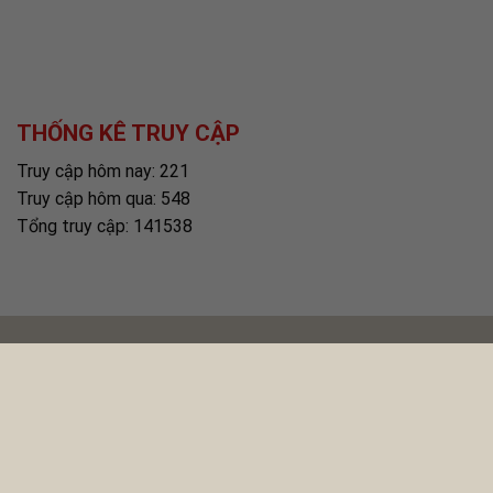
THỐNG KÊ TRUY CẬP
Truy cập hôm nay: 221
Truy cập hôm qua: 548
Tổng truy cập: 141538