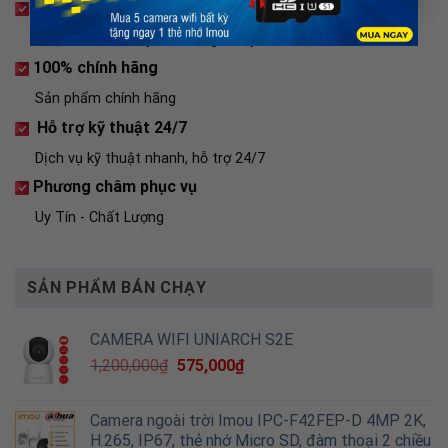
03 ngày đổi trả
Được đổi trả với lý do không vừa ý
100% chính hãng
Sản phẩm chính hãng
Hỗ trợ kỹ thuật 24/7
Dịch vụ kỹ thuật nhanh, hỗ trợ 24/7
Phương châm phục vụ
Uy Tín - Chất Lượng
SẢN PHẨM BÁN CHẠY
CAMERA WIFI UNIARCH S2E
1,200,000
₫
575,000
₫
Camera ngoài trời Imou IPC-F42FEP-D 4MP 2K,
H.265, IP67, thẻ nhớ Micro SD, đàm thoại 2 chiều