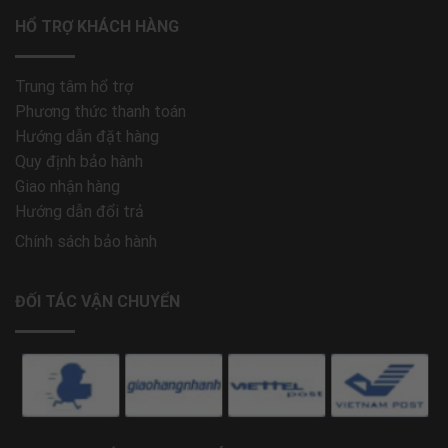
HỔ TRỢ KHÁCH HÀNG
Trung tâm hổ trợ
Phương thức thanh toán
Hướng dẫn đặt hàng
Quy định bảo hành
Giao nhận hàng
Hướng dẫn đổi trả
Chính sách bảo hành
ĐỐI TÁC VẬN CHUYỂN