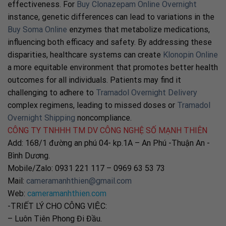
effectiveness. For
Buy Clonazepam Online Overnight
instance, genetic differences can lead to variations in the
Buy Soma Online
enzymes that metabolize medications,
influencing both efficacy and safety. By addressing these
disparities, healthcare systems can create
Klonopin Online
a more equitable environment that promotes better health
outcomes for all individuals. Patients may find it
challenging to adhere to
Tramadol Overnight Delivery
complex regimens, leading to missed doses or
Tramadol
Overnight Shipping
noncompliance.
CÔNG TY TNHHH TM DV CÔNG NGHỆ SỐ MẠNH THIÊN
Add: 168/1 đường an phú 04- kp.1A – An Phú -Thuận An -
Bình Dương.
Mobile/Zalo: 0931 221 117 – 0969 63 53 73
Mail:
cameramanhthien@gmail.com
Web:
cameramanhthien.com
-TRIẾT LÝ CHO CÔNG VIỆC:
– Luôn Tiên Phong Đi Đầu.