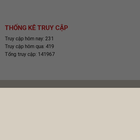
THỐNG KÊ TRUY CẬP
Truy cập hôm nay: 231
Truy cập hôm qua: 419
Tổng truy cập: 141967