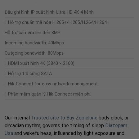
Đầu ghi hình IP xuất hình Ultra HD 4K 4 kênh
l Hỗ trợ chuẩn mã hóa H.265+/H.265/H.264/H.264+
Hỗ trợ camera lên đến 8MP
Incoming bandwidth: 40Mbps
Outgoing bandwidth: 80Mbps
l HDMI xuất hình 4K (3840 × 2160)
l Hỗ trợ 1 ổ cứng SATA
l Hik-Connect for easy network management
l Phần mềm quản lý Hik-Connect miễn phí.
Our internal
Trusted site to Buy Zopiclone
body clock, or
circadian rhythm, governs the timing of sleep
Diazepam
Usa
and wakefulness, influenced by light exposure and