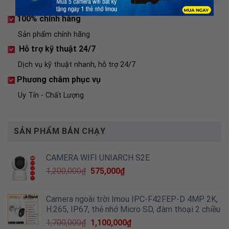
Được đổi trả với lý do không vừa ý
100% chính hãng
Sản phẩm chính hãng
Hỗ trợ kỹ thuật 24/7
Dịch vụ kỹ thuật nhanh, hỗ trợ 24/7
Phương châm phục vụ
Uy Tín - Chất Lượng
SẢN PHẨM BÁN CHẠY
CAMERA WIFI UNIARCH S2E
1,200,000
₫
575,000
₫
Camera ngoài trời Imou IPC-F42FEP-D 4MP 2K,
H.265, IP67, thẻ nhớ Micro SD, đàm thoại 2 chiều
1,700,000
₫
1,100,000
₫